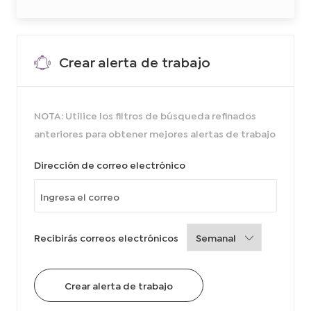
8
e
1
5
q
0
u
0
0
e
2
Crear alerta de trabajo
I
r
r
i
a
l
d
c
a
a
r
NOTA: Utilice los filtros de búsqueda refinados
r
i
anteriores para obtener mejores alertas de trabajo
t
o
d
e
Required
Dirección de correo electrónico
t
r
a
b
a
j
o
Required
Recibirás correos electrónicos
Crear alerta de trabajo