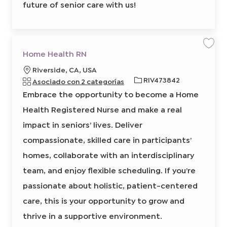
future of senior care with us!
6
e
0
3
q
3
u
1
7
e
0
0
r
G
Home Health RN
2
u
i
I
a
r
u
Riverside, CA, USA
r
d
a
d
b
I
RIV473842
l
a
Asociado con 2 categorías
a
c
r
i
d
a
Embrace the opportunity to become a Home
t
r
c
e
r
r
a
Health Registered Nurse and make a real
a
n
i
b
t
a
c
t
o
impact in seniors’ lives. Deliver
j
d
i
i
o
e
H
compassionate, skilled care in participants’
ó
f
t
o
r
m
n
i
a
homes, collaborate with an interdisciplinary
e
b
c
H
a
e
team, and enjoy flexible scheduling. If you’re
a
j
a
o
l
c
passionate about holistic, patient-centered
t
i
h
R
care, this is your opportunity to grow and
ó
N
8
n
thrive in a supportive environment.
6
r
4