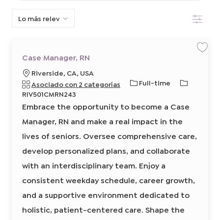
de
Filtro
la
lista
de
G
Case Manager, RN
u
abajo
a
u
Riverside, CA, USA
r
d
b
T
I
Full-time
Asociado con 2 categorías
a
r
i
i
d
RIV501CMRN243
t
c
p
e
r
Embrace the opportunity to become a Case
a
a
o
n
b
Manager, RN and make a real impact in the
a
c
d
t
j
i
e
i
o
lives of seniors. Oversee comprehensive care,
C
ó
t
f
a
develop personalized plans, and collaborate
s
n
r
i
e
a
c
M
with an interdisciplinary team. Enjoy a
a
b
a
n
consistent weekday schedule, career growth,
a
a
c
g
j
i
e
and a supportive environment dedicated to
r
o
ó
,
holistic, patient-centered care. Shape the
R
n
N
r
8