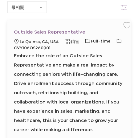
篩選
下
清
單
保
Outside Sales Representative
存
中
工
工
必
Full-time
地
類
La Quinta, CA, USA
銷售
作
O
搜
作
需
點
別
CVY106OS260901
u
類
的
t
Embrace the role of an Outside Sales
s
索
型
I
i
d
Representative and make a real impact by
D
e
S
connecting seniors with life-changing care.
a
l
e
Drive enrollment success through community
s
R
outreach, relationship building, and
e
p
r
collaboration with local organizations. If you
e
s
have experience in sales, marketing, and
e
n
t
healthcare, this is your chance to grow your
a
t
career while making a difference.
i
v
e