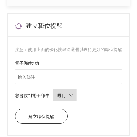
8
6
4
5
7
5
建立職位提醒
4
0
0
2
前
往
J
注意：使用上面的優化搜尋篩選器以獲得更好的職位提醒
o
b
C
a
Required
電子郵件地址
r
t
Required
您會收到電子郵件
建立職位提醒