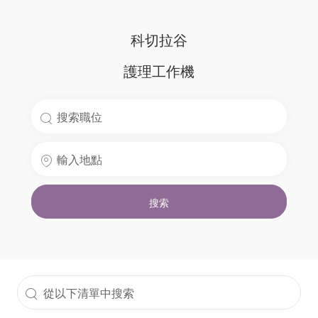
科切拉谷
護理工作機
搜
索
輸
職
入
位
地
名
搜索
點
稱
從
以