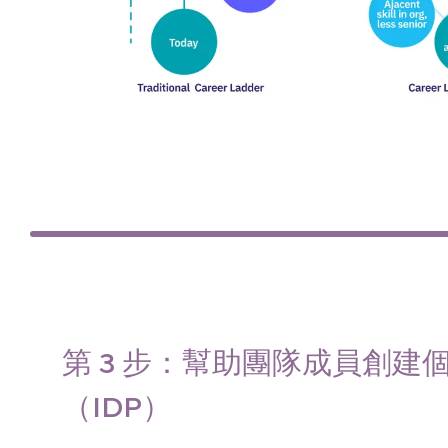
第 3 步：幫助團隊成員創建
（IDP）