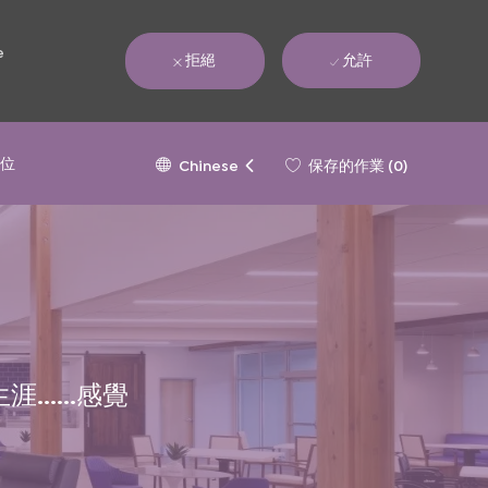
e
拒絕
允許
Language
Chinese
職位
保存的作業
(0)
Chinese
selected
....感覺