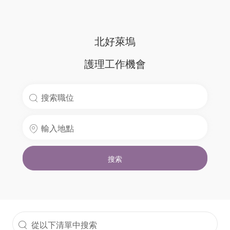
北好萊塢
護理
工作機會
搜
索
輸
職
入
位
地
名
搜索
點
稱
從