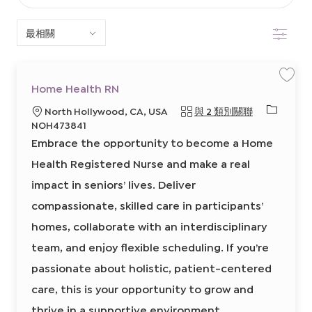
以
篩選
下
清
單
保
Home Health RN
存
中
工
必
地
North Hollywood, CA, USA
與 2 類別關聯
作
H
搜
需
點
NOH473841
o
的
m
Embrace the opportunity to become a Home
e
索
I
H
e
Health Registered Nurse and make a real
D
a
l
impact in seniors’ lives. Deliver
t
h
R
compassionate, skilled care in participants’
N
8
homes, collaborate with an interdisciplinary
6
4
8
team, and enjoy flexible scheduling. If you’re
1
4
passionate about holistic, patient-centered
0
0
0
care, this is your opportunity to grow and
2
前
thrive in a supportive environment.
往