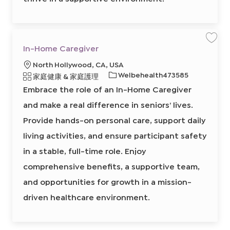
J
o
b
C
a
r
t
保
In-Home Caregiver
存
工
地
North Hollywood, CA, USA
作
I
點
必
Welbehealth473585
類
家庭健康 & 家庭護理
n
-
需
別
Embrace the role of an In-Home Caregiver
H
的
o
m
and make a real difference in seniors’ lives.
I
e
C
D
Provide hands-on personal care, support daily
a
r
e
living activities, and ensure participant safety
g
i
in a stable, full-time role. Enjoy
v
e
r
comprehensive benefits, a supportive team,
8
6
and opportunities for growth in a mission-
3
5
0
driven healthcare environment.
3
4
0
0
2