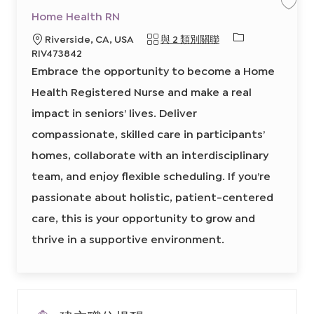
a
保
Home Health RN
r
存
t
工
必
地
Riverside, CA, USA
與 2 類別關聯
作
H
需
點
RIV473842
o
的
m
Embrace the opportunity to become a Home
e
I
H
e
Health Registered Nurse and make a real
D
a
l
impact in seniors’ lives. Deliver
t
h
R
compassionate, skilled care in participants’
N
8
homes, collaborate with an interdisciplinary
6
4
8
team, and enjoy flexible scheduling. If you’re
1
5
passionate about holistic, patient-centered
0
0
0
care, this is your opportunity to grow and
2
前
thrive in a supportive environment.
往
J
o
b
C
a
r
t