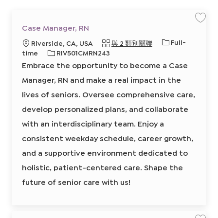
清
單
保
Case Manager, RN
存
中
工
工
Full-
地
Riverside, CA, USA
與 2 類別關聯
作
C
搜
作
點
必
time
RIV501CMRN243
a
類
s
需
Embrace the opportunity to become a Case
e
索
型
的
M
a
Manager, RN and make a real impact in the
I
n
a
D
lives of seniors. Oversee comprehensive care,
g
e
r
develop personalized plans, and collaborate
,
R
with an interdisciplinary team. Enjoy a
N
8
6
consistent weekday schedule, career growth,
0
3
and a supportive environment dedicated to
3
1
7
holistic, patient-centered care. Shape the
0
0
future of senior care with us!
2
前
往
J
o
b
C