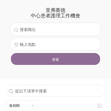
里弗賽德
中心患者護理工作機會
搜
索
輸
職
入
位
地
名
搜索
點
稱
從
以
篩選
下