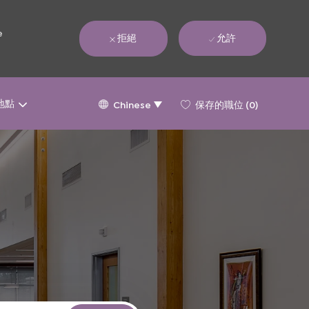
e
拒絕
允許
Language
Chinese
地點
保存的職位
(0)
Chinese
selected