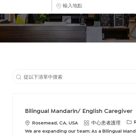
輸
入
地
點
從
以
下
清
Bilingual Mandarin/ English Caregiver
單
必
地
類
Rosemead, CA, USA
中心患者護理
中
需
點
別
We are expanding our team: As a Bilingual Manda
搜
的