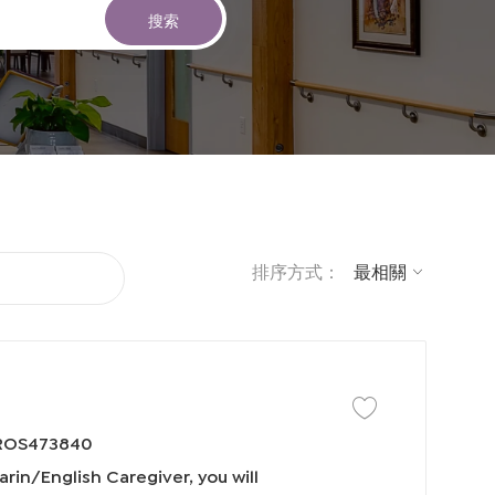
搜索
排序方式：
保存工作 Bilingual Man
ROS473840
rin/English Caregiver, you will