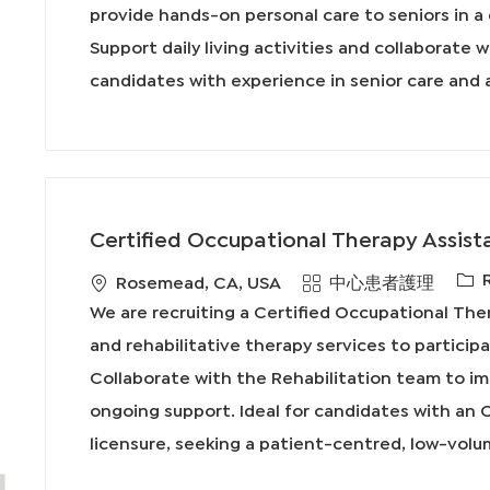
provide hands-on personal care to seniors in 
I
索
Support daily living activities and collaborate w
D
candidates with experience in senior care and 
Certified Occupational Therapy Assist
必
地
類
Rosemead, CA, USA
中心患者護理
需
點
別
We are recruiting a Certified Occupational Ther
的
and rehabilitative therapy services to particip
I
Collaborate with the Rehabilitation team to i
D
ongoing support. Ideal for candidates with an 
licensure, seeking a patient-centred, low-volu