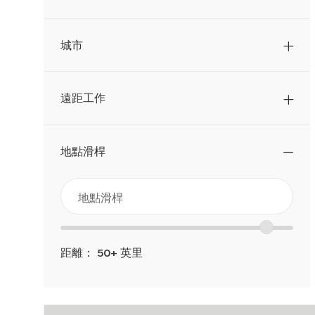
城市
遠距工作
地點滑桿
從
地
點
以
位
滑
下
置
桿
距離：
50+
英里
清
範
單
圍
中
滑