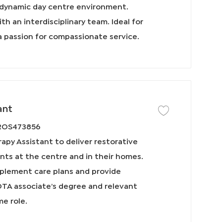
a dynamic day centre environment.
ith an interdisciplinary team. Ideal for
a passion for compassionate service.
ant
保存工作 Certified Oc
ROS473856
apy Assistant to deliver restorative
ants at the centre and in their homes.
mplement care plans and provide
OTA associate’s degree and relevant
me role.