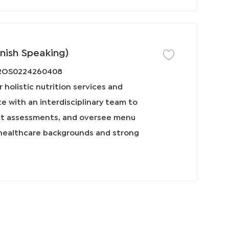
nish Speaking)
保存工作 Registered Di
ROS0224260408
 holistic nutrition services and
te with an interdisciplinary team to
ct assessments, and oversee menu
h healthcare backgrounds and strong