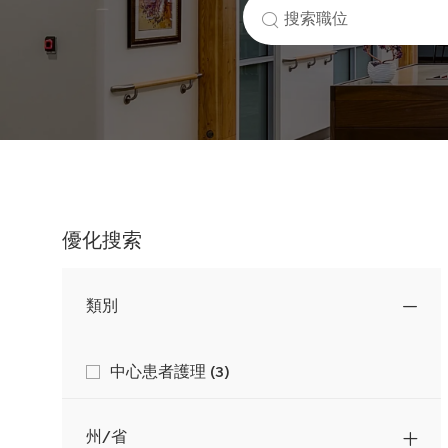
搜
索
職
位
名
稱
優化搜索
類別
類
工
中心患者護理
(
3
)
作
別
州/省