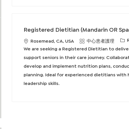
Registered Dietitian (Mandarin OR Spa
必
地
類
Rosemead, CA, USA
中心患者護理
需
點
別
We are seeking a Registered Dietitian to deliver
的
support seniors in their care journey. Collabora
I
develop and implement nutrition plans, condu
D
planning. Ideal for experienced dietitians wit
leadership skills.