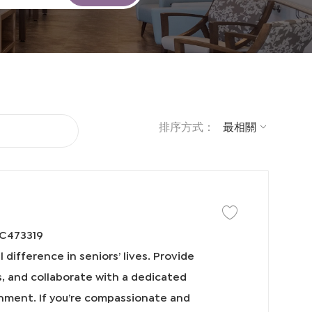
排序方式：
保存工作 Caregiver 85
C473319
difference in seniors’ lives. Provide
s, and collaborate with a dedicated
onment. If you’re compassionate and