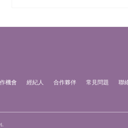
follow
us
作機會
經紀人
合作夥伴
常見問題
聯
利。