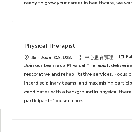
ready to grow your career in healthcare, we wa
Physical Therapist
工
Fu
地
類
San Jose, CA, USA
中心患者護理
作
點
別
Join our team as a Physical Therapist, deliver
類
restorative and rehabilitative services. Focus o
型
interdisciplinary teams, and maximising partici
candidates with a background in physical thera
participant-focused care.