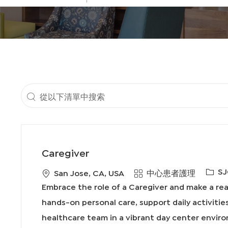
入
地
點
從
以
下
清
Caregiver
單
必
SJ
地
類
San Jose, CA, USA
中心患者護理
中
需
點
別
Embrace the role of a Caregiver and make a real 
搜
的
hands-on personal care, support daily activitie
I
索
healthcare team in a vibrant day center envir
D