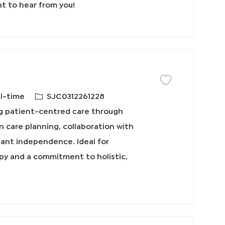
nt to hear from you!
保存工作 Physical The
必
ll-time
SJC0312261228
需
ing patient-centred care through
的
n care planning, collaboration with
I
pant independence. Ideal for
D
py and a commitment to holistic,