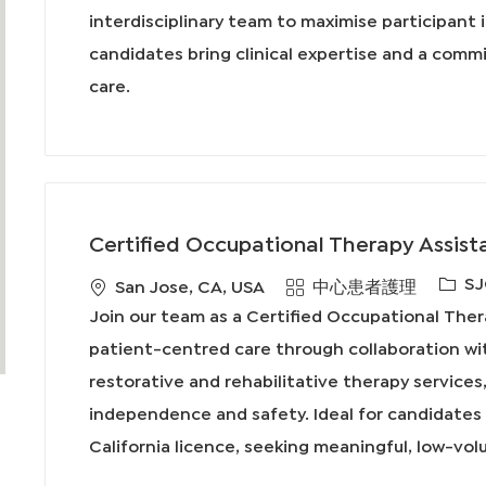
interdisciplinary team to maximise participant
candidates bring clinical expertise and a comm
care.
Certified Occupational Therapy Assist
必
SJ
地
類
San Jose, CA, USA
中心患者護理
需
點
別
Join our team as a Certified Occupational Ther
的
patient-centred care through collaboration with
I
restorative and rehabilitative therapy services
D
independence and safety. Ideal for candidates
California licence, seeking meaningful, low-vol