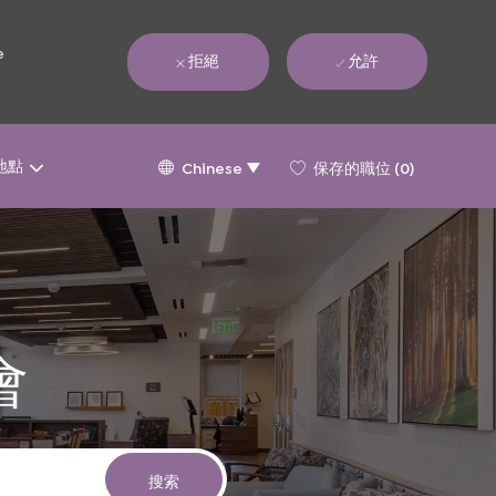
e
拒絕
允許
Language
Chinese
地點
保存的職位
(0)
Chinese
selected
會
搜索