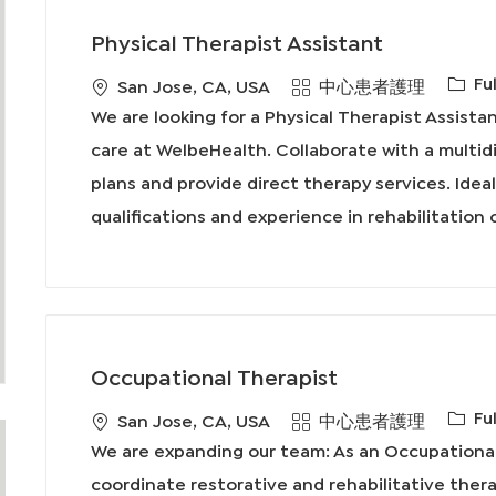
Physical Therapist Assistant
工
Fu
地
類
San Jose, CA, USA
中心患者護理
作
點
別
We are looking for a Physical Therapist Assista
類
care at WelbeHealth. Collaborate with a multid
型
plans and provide direct therapy services. Idea
qualifications and experience in rehabilitation 
Occupational Therapist
工
Fu
地
類
San Jose, CA, USA
中心患者護理
作
點
別
We are expanding our team: As an Occupational 
類
coordinate restorative and rehabilitative thera
型