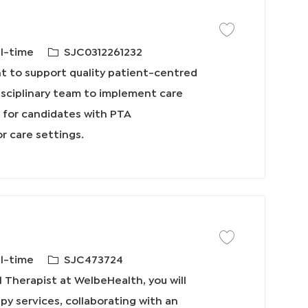
保存工作 Physical The
必
ll-time
SJC0312261232
需
nt to support quality patient-centred
的
isciplinary team to implement care
I
l for candidates with PTA
D
or care settings.
保存工作 Occupational
必
ll-time
SJC473724
需
Therapist at WelbeHealth, you will
的
py services, collaborating with an
I