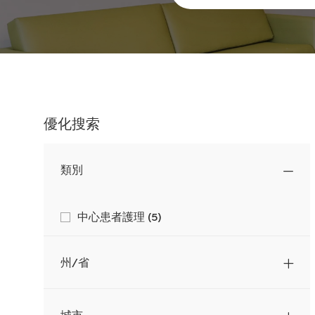
索
職
位
名
稱
優化搜索
類別
類
工
中心患者護理
(
5
)
作
別
州/省
城市