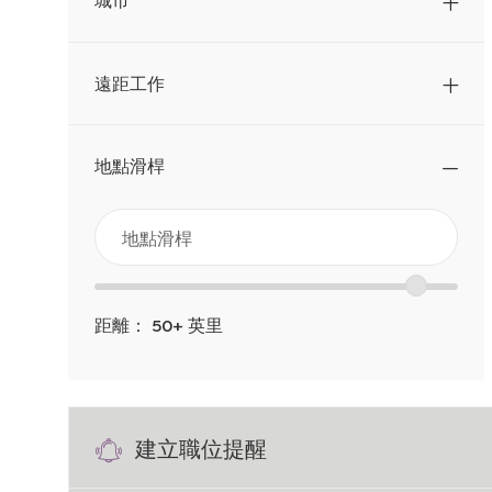
遠距工作
地點滑桿
從
地
點
以
位
滑
下
置
桿
距離：
50+
英里
清
範
單
圍
中
滑
搜
建立職位提醒
塊
索