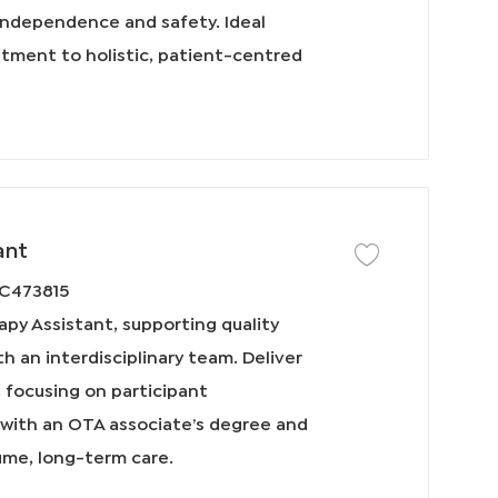
 independence and safety. Ideal
D
itment to holistic, patient-centred
ant
保存工作 Certified Oc
C473815
apy Assistant, supporting quality
 an interdisciplinary team. Deliver
, focusing on participant
 with an OTA associate’s degree and
ume, long-term care.