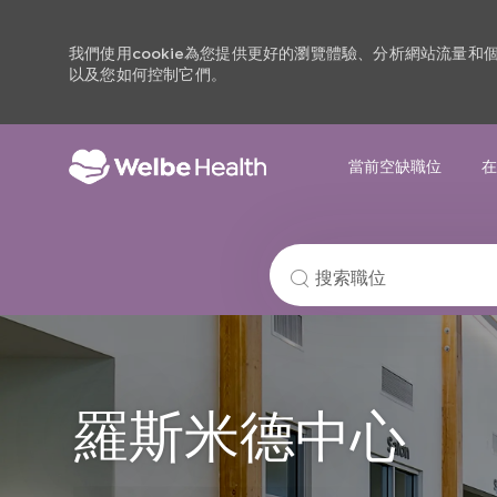
我們使用cookie為您提供更好的瀏覽體驗、分析網站流量
以及您如何控制它們。
當前空缺職位
在
-
搜
索
職
位
羅斯米德中心
名
稱