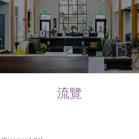
流覽
媒
體