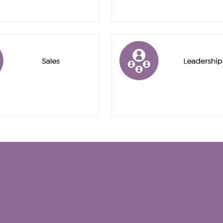
rosemead
leadership
follow
us