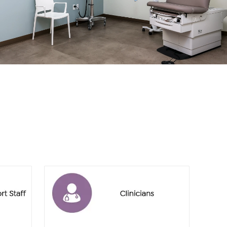
rosemead
clinicians