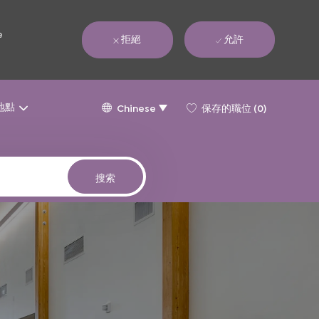
e
拒絕
允許
Language
Chinese
地點
保存的職位
(0)
Chinese
selected
搜索