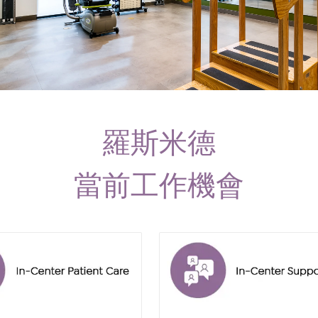
羅斯米德
當前工作機會
rosemead
in
center
support
staff