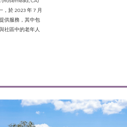
Rosemead, CA)
播
 2023 年 7 月
放
機
群提供服務，其中包
助與社區中的老年人