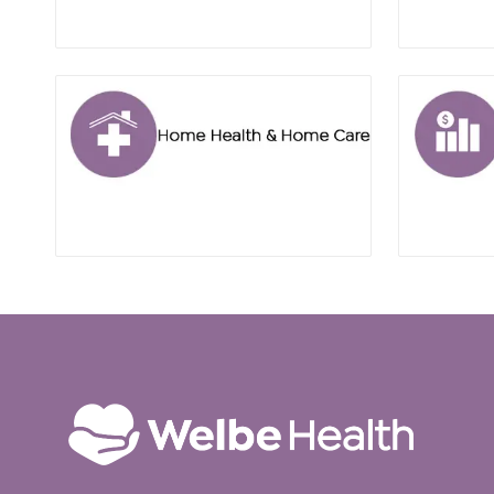
rosemead
rosemead
home
sales
health
home
care